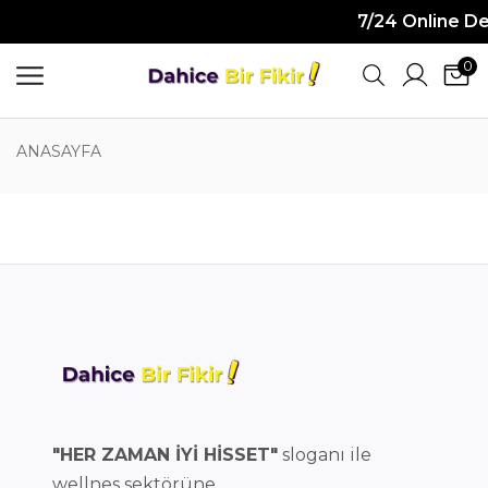
7/24 Online D
0
ANASAYFA
"HER ZAMAN İYİ HİSSET"
sloganı ile
wellnes sektörüne