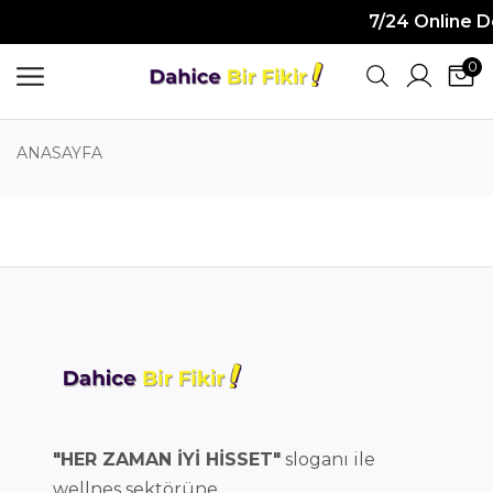
7/24 Online D
0
ANASAYFA
"HER ZAMAN İYİ HİSSET"
sloganı ile
wellnes sektörüne